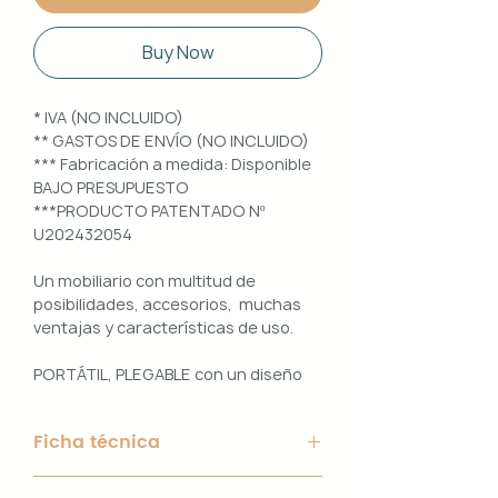
Buy Now
* IVA (NO INCLUIDO)
** GASTOS DE ENVÍO (NO INCLUIDO)
*** Fabricación a medida: Disponible
BAJO PRESUPUESTO
***PRODUCTO PATENTADO Nº
U202432054
Un mobiliario con multitud de
posibilidades, accesorios, muchas
ventajas y características de uso.
PORTÁTIL, PLEGABLE con un diseño
100% PERSONALIZABLE e
INTERCAMBIABLE. Un conjunto que
Ficha técnica
ofrece ligereza, comodidad y
funcionalidad con un diseño elegante
Material de Estructura: Aluminio
y práctico.