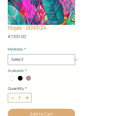
Hojas - 0093/24
Price
€1,100.00
Medidas
*
Acabado
*
Quantity
*
Add to Cart