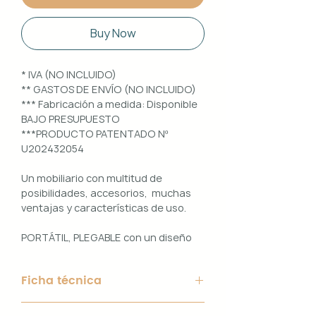
Buy Now
* IVA (NO INCLUIDO)
** GASTOS DE ENVÍO (NO INCLUIDO)
*** Fabricación a medida: Disponible
BAJO PRESUPUESTO
***PRODUCTO PATENTADO Nº
U202432054
Un mobiliario con multitud de
posibilidades, accesorios, muchas
ventajas y características de uso.
PORTÁTIL, PLEGABLE con un diseño
100% PERSONALIZABLE e
INTERCAMBIABLE. Un conjunto que
Ficha técnica
ofrece ligereza, comodidad y
funcionalidad con un diseño elegante
Material de Estructura: Aluminio
y práctico.