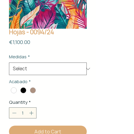
Hojas - 0094/24
Price
€1,100.00
Medidas
*
Acabado
*
Quantity
*
Add to Cart