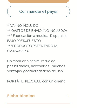
Commander et payer
* IVA (NO INCLUIDO)
** GASTOS DE ENVÍO (NO INCLUIDO)
*** Fabricación a medida: Disponible
BAJO PRESUPUESTO
***PRODUCTO PATENTADO Nº
U202432054
Un mobiliario con multitud de
posibilidades, accesorios, muchas
ventajas y características de uso.
PORTÁTIL, PLEGABLE con un diseño
100% PERSONALIZABLE e
INTERCAMBIABLE. Un conjunto que
Ficha técnica
ofrece ligereza, comodidad y
funcionalidad con un diseño elegante
Material de Estructura: Aluminio
y práctico.