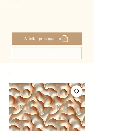
PANIER
Solicitar presupuesto
Buscar ...