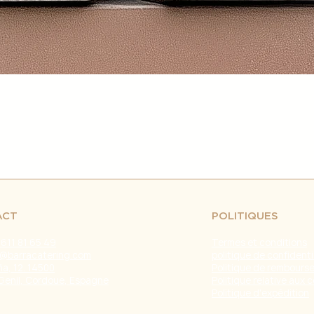
retrasos en el env
fuera de nuestro c
naturales, huelgas 
Problemas con el T
problemas con la e
servicio de atenci
investigar y resolve
Agradecemos tu co
Estamos comprometi
envío confiable y ef
Fecha de última ac
ACT
POLITIQUES
 611 81 65 49
Termes et conditions
@barracatering.com
politique de confidenti
a, 12. 14500
Politique de rembours
Genil, Cordoue, Espagne
Politique relative aux 
Politique d'expédition