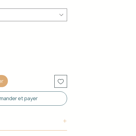
er
ander et payer
uctura: Aluminio blanco de 40 x