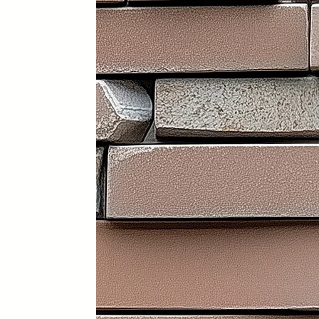
Portátil y 100% plegable: fácil d
Frontal y laterales personalizab
Ruedas con freno: soportan has
Ligera: apenas 30 kg (según me
Iluminación LED incorporada en i
Electrificación: capacidad para
Certificados sanitarios y materi
Usos recomendados
✔️ Mostrador de recepción
✔️ Catering y hostelería
✔️ Eventos y ferias de exposició
✔️ Stands comerciales
✔️ Cabina de DJ
✔️ Restauración
👉 Producto exclusivo y patent
Funcionalidad, diseño y person