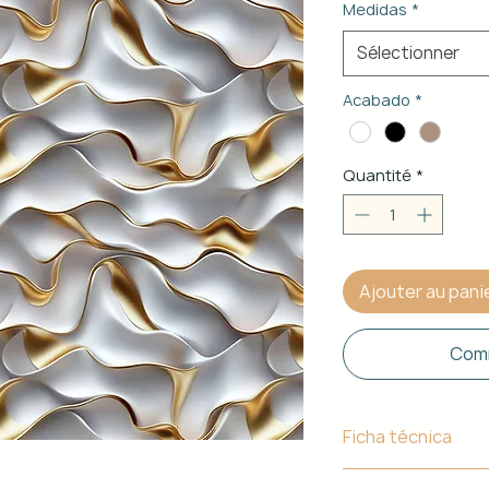
Medidas
*
Sélectionner
Acabado
*
Quantité
*
Ajouter au pani
Comm
Ficha técnica
Material de Estr