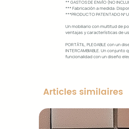
** GASTOS DE ENVÍO (NO INCLU
*** Fabricación a medida: Dis
***PRODUCTO PATENTADO Nº 
Un mobiliario con multitud de p
ventajas y características de u
PORTÁTIL, PLEGABLE con un di
INTERCAMBIABLE. Un conjunto qu
funcionalidad con un diseño ele
Uso interior y exterior.
Estructura: aluminio lacado en 
Diseños magnéticos intercambia
Articles similaires
de colocar, retirar y limpiar.
Encimera porcelánica: ignífuga
grosor.
Características principales