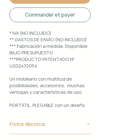
Commander et payer
* IVA (NO INCLUIDO)
** GASTOS DE ENVÍO (NO INCLUIDO)
*** Fabricación a medida: Disponible
BAJO PRESUPUESTO
***PRODUCTO PATENTADO Nº
U202432054
Un mobiliario con multitud de
posibilidades, accesorios, muchas
ventajas y características de uso.
PORTÁTIL, PLEGABLE con un diseño
100% PERSONALIZABLE e
INTERCAMBIABLE. Un conjunto que
Ficha técnica
ofrece ligereza, comodidad y
funcionalidad con un diseño elegante
Material de Estructura: Aluminio
y práctico.