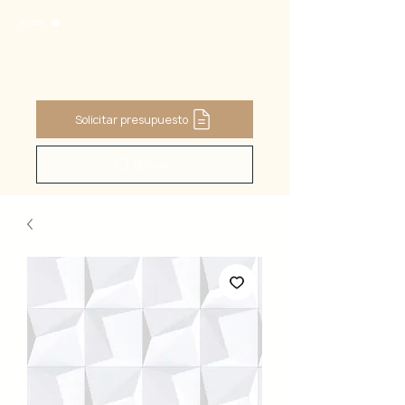
PANIER
Solicitar presupuesto
Buscar ...