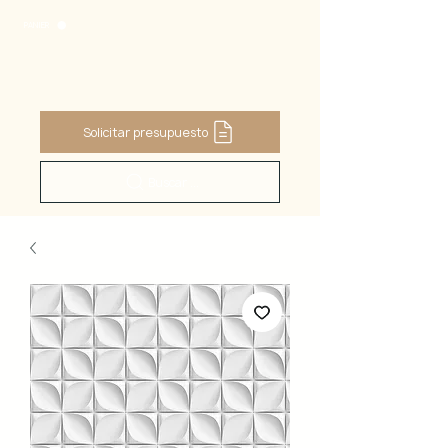
PANIER
Solicitar presupuesto
Buscar ...