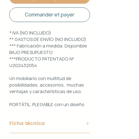
Commander et payer
* IVA (NO INCLUIDO)
** GASTOS DE ENVÍO (NO INCLUIDO)
*** Fabricación a medida: Disponible
BAJO PRESUPUESTO
***PRODUCTO PATENTADO Nº
U202432054
Un mobiliario con multitud de
posibilidades, accesorios, muchas
ventajas y características de uso.
PORTÁTIL, PLEGABLE con un diseño
100% PERSONALIZABLE e
INTERCAMBIABLE. Un conjunto que
Ficha técnica
ofrece ligereza, comodidad y
funcionalidad con un diseño elegante
Material de Estructura: Aluminio
y práctico.