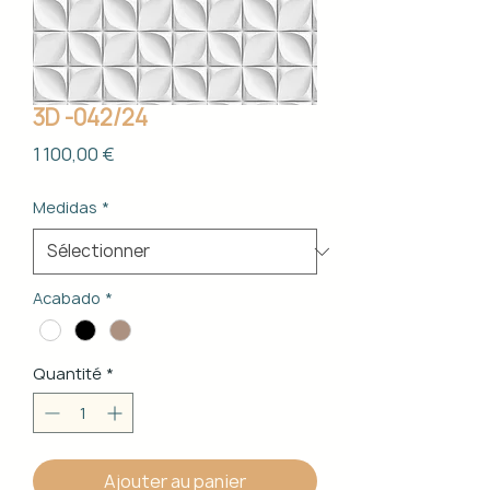
3D -042/24
Prix
1 100,00 €
Medidas
*
Acabado
*
Quantité
*
Ajouter au panier