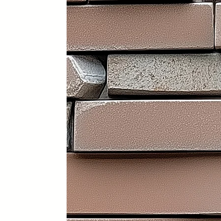
Portátil y 100% plegable: fácil d
Frontal y laterales personalizab
Ruedas con freno: soportan has
Ligera: apenas 30 kg (según me
Iluminación LED incorporada en i
Electrificación: capacidad para
Certificados sanitarios y materi
Usos recomendados
✔️ Mostrador de recepción
✔️ Catering y hostelería
✔️ Eventos y ferias de exposició
✔️ Stands comerciales
✔️ Cabina de DJ
✔️ Restauración
👉 Producto exclusivo y patent
Funcionalidad, diseño y person