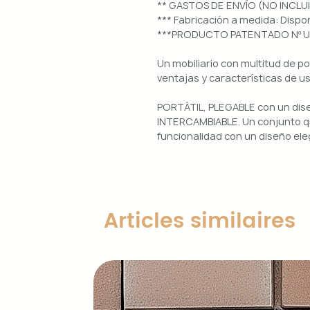
** GASTOS DE ENVÍO (NO INCLU
*** Fabricación a medida: Dis
***PRODUCTO PATENTADO Nº 
Un mobiliario con multitud de p
ventajas y características de u
PORTÁTIL, PLEGABLE con un di
INTERCAMBIABLE. Un conjunto qu
funcionalidad con un diseño ele
Uso interior y exterior.
Estructura: aluminio lacado en 
Diseños magnéticos intercambia
Articles similaires
de colocar, retirar y limpiar.
Encimera porcelánica: ignífuga
grosor.
Características principales