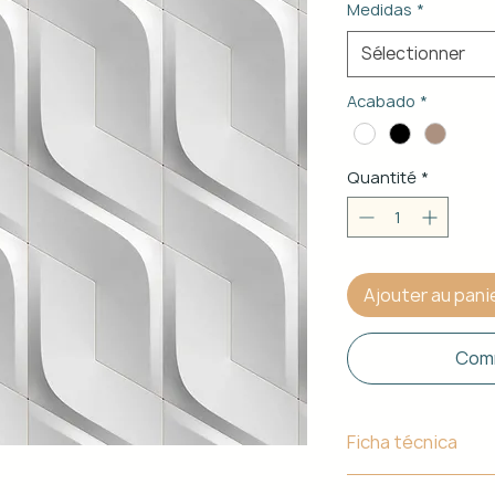
Medidas
*
Sélectionner
Acabado
*
Quantité
*
Ajouter au pani
Comm
Ficha técnica
Material de Estr