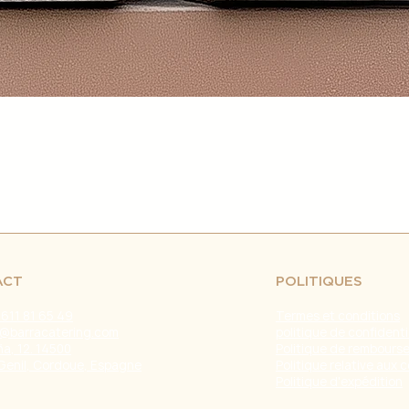
retrasos en el env
fuera de nuestro c
naturales, huelgas 
Problemas con el T
problemas con la e
servicio de atenci
investigar y resolve
Agradecemos tu co
Estamos comprometi
envío confiable y ef
Fecha de última ac
ACT
POLITIQUES
 611 81 65 49
Termes et conditions
@barracatering.com
politique de confidenti
a, 12. 14500
Politique de rembours
Genil, Cordoue, Espagne
Politique relative aux 
Politique d'expédition