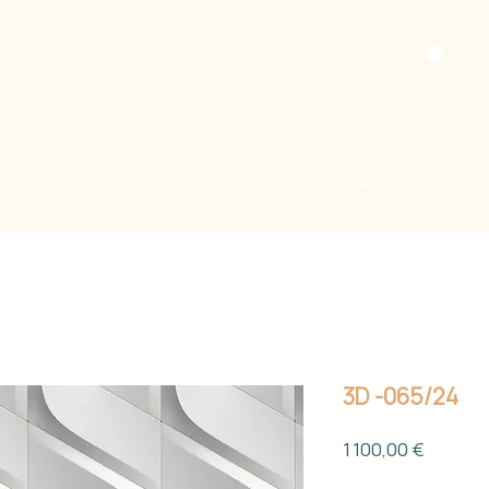
PANIER
Accueil
Nous
Magasin
Contact
3D -065/24
Prix
1 100,00 €