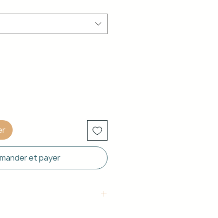
er
ander et payer
uctura: Aluminio blanco de 40 x