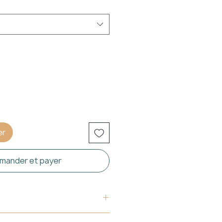
er
ander et payer
uctura: Aluminio blanco de 40 x