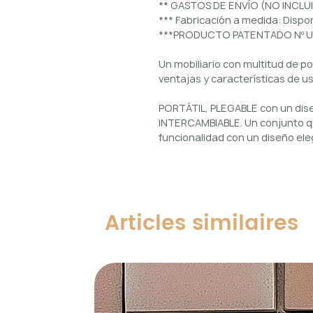
** GASTOS DE ENVÍO (NO INCLU
*** Fabricación a medida: Dis
***PRODUCTO PATENTADO Nº 
Un mobiliario con multitud de p
ventajas y características de u
PORTÁTIL, PLEGABLE con un di
INTERCAMBIABLE. Un conjunto qu
funcionalidad con un diseño ele
Uso interior y exterior.
Estructura: aluminio lacado en 
Diseños magnéticos intercambia
Articles similaires
de colocar, retirar y limpiar.
Encimera porcelánica: ignífuga
grosor.
Características principales