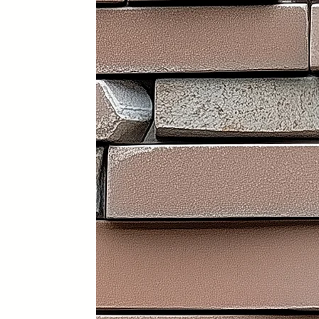
Portátil y 100% plegable: fácil d
Frontal y laterales personalizab
Ruedas con freno: soportan has
Ligera: apenas 30 kg (según me
Iluminación LED incorporada en i
Electrificación: capacidad para
Certificados sanitarios y materi
Usos recomendados
✔️ Mostrador de recepción
✔️ Catering y hostelería
✔️ Eventos y ferias de exposició
✔️ Stands comerciales
✔️ Cabina de DJ
✔️ Restauración
👉 Producto exclusivo y patent
Funcionalidad, diseño y person