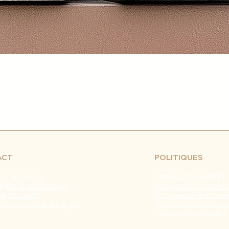
retrasos en el env
fuera de nuestro c
naturales, huelgas 
Problemas con el T
problemas con la e
servicio de atenci
investigar y resolve
Agradecemos tu co
Estamos comprometi
envío confiable y ef
Fecha de última ac
ACT
POLITIQUES
 611 81 65 49
Termes et conditions
@barracatering.com
politique de confidenti
a, 12. 14500
Politique de rembours
Genil, Cordoue, Espagne
Politique relative aux 
Politique d'expédition