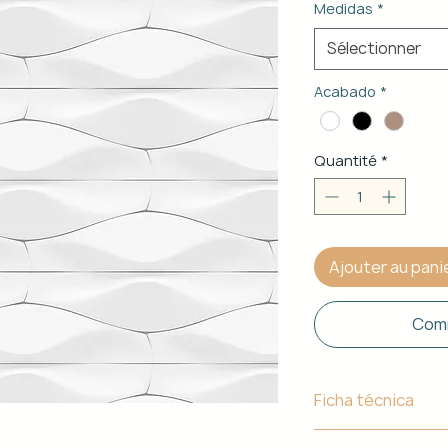
Medidas
*
Sélectionner
Acabado
*
Quantité
*
Ajouter au pani
Comm
Ficha técnica
Material de Estr