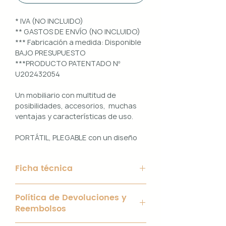
* IVA (NO INCLUIDO)
** GASTOS DE ENVÍO (NO INCLUIDO)
*** Fabricación a medida: Disponible
BAJO PRESUPUESTO
***PRODUCTO PATENTADO Nº
U202432054
Un mobiliario con multitud de
posibilidades, accesorios, muchas
ventajas y características de uso.
PORTÁTIL, PLEGABLE con un diseño
100% PERSONALIZABLE e
INTERCAMBIABLE. Un conjunto que
Ficha técnica
ofrece ligereza, comodidad y
funcionalidad con un diseño elegante
Material de Estructura: Aluminio
y práctico.
Política de Devoluciones y
blanco de 40 x 40 mm y chapa
Reembolsos
galvanizada de 2mm.
Uso interior y exterior.
Interior con bisagras y tornillería