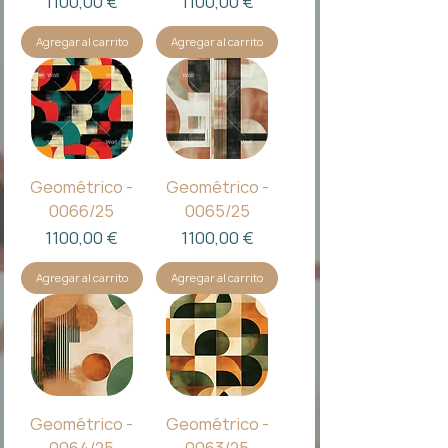
Precio
Precio
1100,00 €
1100,00 €
Agregar al carrito
Agregar al carrito
Geométrico -
Geométrico -
0066/25
0065/25
Precio
Precio
1100,00 €
1100,00 €
Agregar al carrito
Agregar al carrito
Geométrico -
Geométrico -
0064/25
0063/25