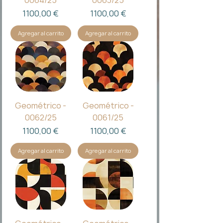
Precio
Precio
1100,00 €
1100,00 €
Agregar al carrito
Agregar al carrito
Geométrico -
Geométrico -
0062/25
0061/25
Precio
Precio
1100,00 €
1100,00 €
Agregar al carrito
Agregar al carrito