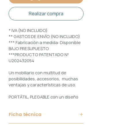
Realizar compra
* IVA (NO INCLUIDO)
** GASTOS DE ENVÍO (NO INCLUIDO)
*** Fabricación a medida: Disponible
BAJO PRESUPUESTO
***PRODUCTO PATENTADO Nº
U202432054
Un mobiliario con multitud de
posibilidades, accesorios, muchas
ventajas y características de uso.
PORTÁTIL, PLEGABLE con un diseño
100% PERSONALIZABLE e
INTERCAMBIABLE. Un conjunto que
Ficha técnica
ofrece ligereza, comodidad y
funcionalidad con un diseño elegante
Material de Estructura: Aluminio
y práctico.