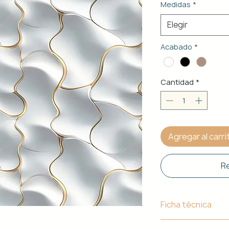
Medidas
*
Elegir
Acabado
*
Cantidad
*
Agregar al carri
Re
Ficha técnica
Material de Estr