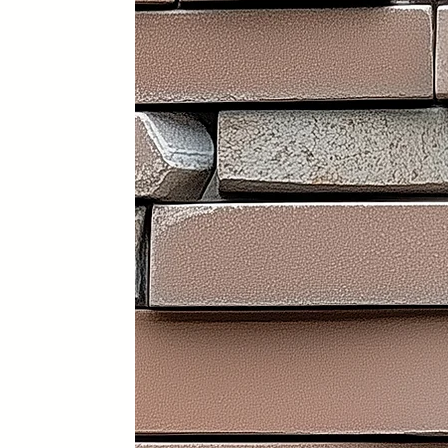
Portátil y 100% plegable: fácil d
Frontal y laterales personalizab
Ruedas con freno: soportan has
Ligera: apenas 30 kg (según me
Iluminación LED incorporada en i
Electrificación: capacidad para
Certificados sanitarios y materi
Usos recomendados
✔️ Mostrador de recepción
✔️ Catering y hostelería
✔️ Eventos y ferias de exposició
✔️ Stands comerciales
✔️ Cabina de DJ
✔️ Restauración
👉 Producto exclusivo y patent
Funcionalidad, diseño y person