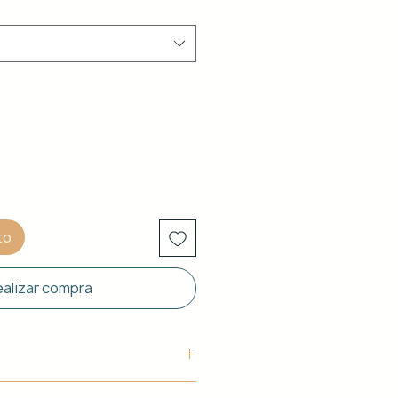
to
alizar compra
uctura: Aluminio blanco de 40 x