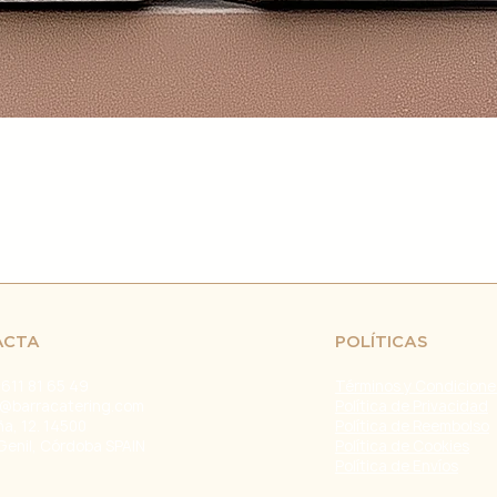
retrasos en el env
fuera de nuestro c
naturales, huelgas 
Problemas con el T
problemas con la e
servicio de atenci
investigar y resolve
Agradecemos tu co
Estamos comprometi
envío confiable y ef
Fecha de última ac
ACTA
POLÍTICAS
 611 81 65 49
Términos y Condicione
@barracatering.com
Política de Privacidad
ña, 12. 14500
Política de Reembolso
Genil, Córdoba SPAIN
Política de Cookies
Política de Envíos