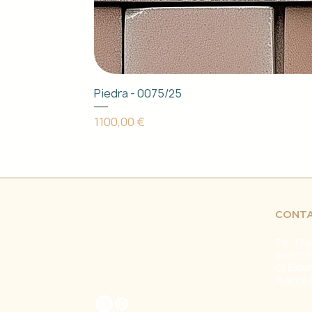
Piedra - 0075/25
Precio
1100,00 €
CONT
Tel. +34
pedidos
C/ Espa
Puente 