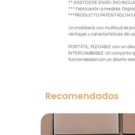
** GASTOS DE ENVÍO (NO INCLU
*** Fabricación a medida: Dis
***PRODUCTO PATENTADO Nº 
Un mobiliario con multitud de p
ventajas y características de u
PORTÁTIL, PLEGABLE con un di
INTERCAMBIABLE. Un conjunto qu
funcionalidad con un diseño ele
Uso interior y exterior.
Estructura: aluminio lacado en 
Diseños magnéticos intercambia
Recomendados
de colocar, retirar y limpiar.
Encimera porcelánica: ignífuga
grosor.
Características principales