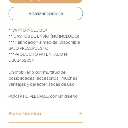
Realizar compra
* IVA (NO INCLUIDO)
** GASTOS DE ENVÍO (NO INCLUIDO)
*** Fabricación a medida: Disponible
BAJO PRESUPUESTO
***PRODUCTO PATENTADO Nº
U202432054
Un mobiliario con multitud de
posibilidades, accesorios, muchas
ventajas y características de uso.
PORTÁTIL, PLEGABLE con un diseño
100% PERSONALIZABLE e
INTERCAMBIABLE. Un conjunto que
Ficha técnica
ofrece ligereza, comodidad y
funcionalidad con un diseño elegante
Material de Estructura: Aluminio
y práctico.