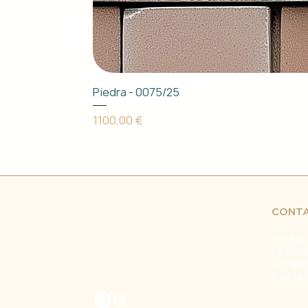
Piedra - 0075/25
Precio
1100,00 €
CONT
Tel. +34
pedidos
C/ Espa
Puente 