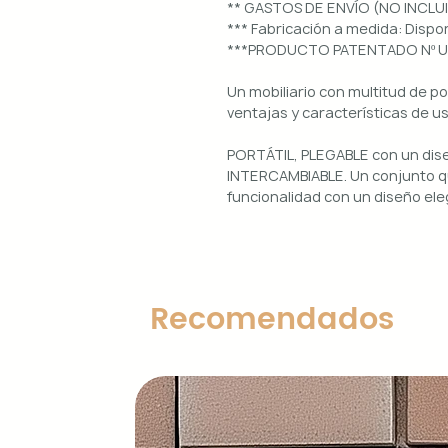
** GASTOS DE ENVÍO (NO INCLU
*** Fabricación a medida: Dis
***PRODUCTO PATENTADO Nº 
Un mobiliario con multitud de p
ventajas y características de u
PORTÁTIL, PLEGABLE con un di
INTERCAMBIABLE. Un conjunto qu
funcionalidad con un diseño ele
Uso interior y exterior.
Estructura: aluminio lacado en 
Diseños magnéticos intercambia
Recomendados
de colocar, retirar y limpiar.
Encimera porcelánica: ignífuga
grosor.
Características principales