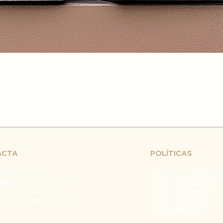
retrasos en el env
fuera de nuestro c
naturales, huelgas 
Problemas con el T
problemas con la e
servicio de atenci
investigar y resolve
Agradecemos tu co
Estamos comprometi
envío confiable y ef
Fecha de última ac
ACTA
POLÍTICAS
 611 81 65 49
Términos y Condicione
@barracatering.com
Política de Privacidad
ña, 12. 14500
Política de Reembolso
Genil, Córdoba SPAIN
Política de Cookies
Política de Envíos