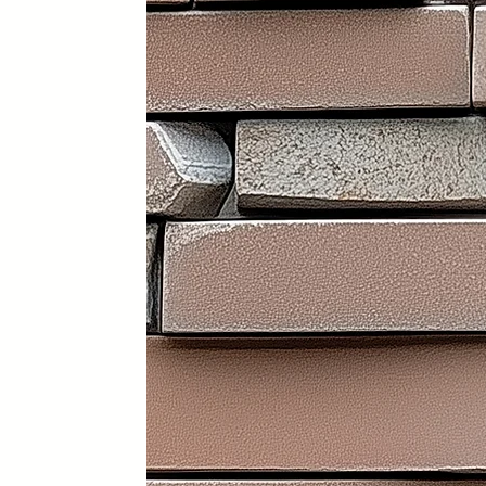
Portátil y 100% plegable: fácil d
Frontal y laterales personalizab
Ruedas con freno: soportan has
Ligera: apenas 30 kg (según me
Iluminación LED incorporada en i
Electrificación: capacidad para
Certificados sanitarios y materi
Usos recomendados
✔️ Mostrador de recepción
✔️ Catering y hostelería
✔️ Eventos y ferias de exposició
✔️ Stands comerciales
✔️ Cabina de DJ
✔️ Restauración
👉 Producto exclusivo y patent
Funcionalidad, diseño y person