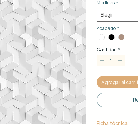
Medidas
*
Elegir
Acabado
*
Cantidad
*
Agregar al carri
Re
Ficha técnica
Material de Estr