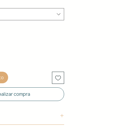
to
alizar compra
uctura: Aluminio blanco de 40 x