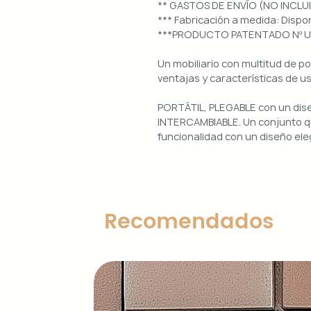
** GASTOS DE ENVÍO (NO INCLU
*** Fabricación a medida: Dis
***PRODUCTO PATENTADO Nº 
Un mobiliario con multitud de p
ventajas y características de u
PORTÁTIL, PLEGABLE con un di
INTERCAMBIABLE. Un conjunto qu
funcionalidad con un diseño ele
Uso interior y exterior.
Estructura: aluminio lacado en 
Diseños magnéticos intercambia
Recomendados
de colocar, retirar y limpiar.
Encimera porcelánica: ignífuga
grosor.
Características principales