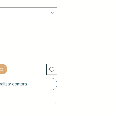
to
alizar compra
uctura: Aluminio blanco de 40 x