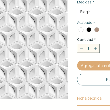
Medidas
*
Elegir
Acabado
*
Cantidad
*
Agregar al carri
Re
Ficha técnica
Material de Estr