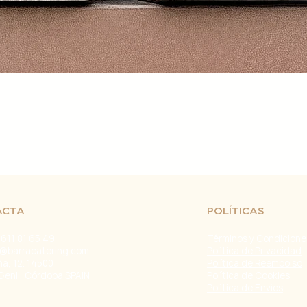
retrasos en el env
fuera de nuestro c
naturales, huelgas 
Problemas con el T
problemas con la e
servicio de atenci
investigar y resolve
Agradecemos tu co
Estamos comprometi
envío confiable y ef
Fecha de última ac
ACTA
POLÍTICAS
 611 81 65 49
Términos y Condicione
@barracatering.com
Política de Privacidad
ña, 12. 14500
Política de Reembolso
Genil, Córdoba SPAIN
Política de Cookies
Política de Envíos