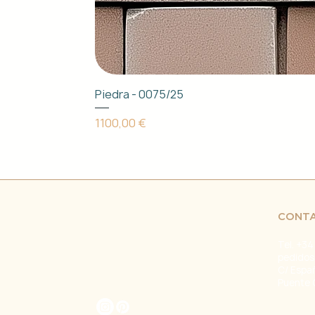
Piedra - 0075/25
Precio
1100,00 €
CONT
Tel. +34
pedidos
C/ Espa
Puente 