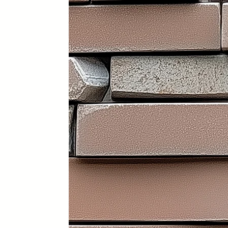
Portátil y 100% plegable: fácil d
Frontal y laterales personalizab
Ruedas con freno: soportan has
Ligera: apenas 30 kg (según me
Iluminación LED incorporada en i
Electrificación: capacidad para
Certificados sanitarios y materi
Usos recomendados
✔️ Mostrador de recepción
✔️ Catering y hostelería
✔️ Eventos y ferias de exposició
✔️ Stands comerciales
✔️ Cabina de DJ
✔️ Restauración
👉 Producto exclusivo y patent
Funcionalidad, diseño y person