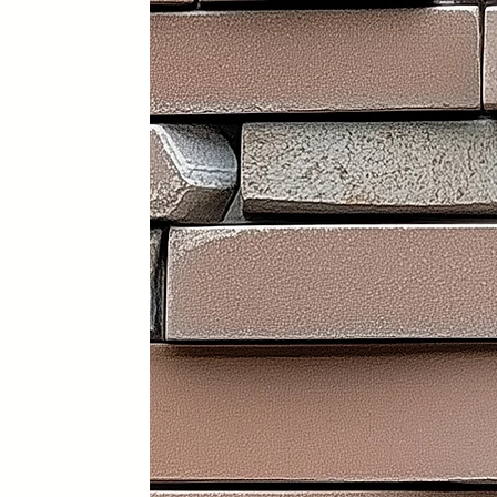
Portátil y 100% plegable: fácil d
Frontal y laterales personalizab
Ruedas con freno: soportan has
Ligera: apenas 30 kg (según me
Iluminación LED incorporada en i
Electrificación: capacidad para
Certificados sanitarios y materi
Usos recomendados
✔️ Mostrador de recepción
✔️ Catering y hostelería
✔️ Eventos y ferias de exposició
✔️ Stands comerciales
✔️ Cabina de DJ
✔️ Restauración
👉 Producto exclusivo y patent
Funcionalidad, diseño y person