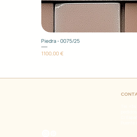
Piedra - 0075/25
Precio
1100,00 €
CONT
Tel. +34
pedidos
C/ Espa
Puente 