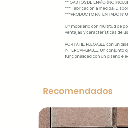
** GASTOS DE ENVÍO (NO INCLU
*** Fabricación a medida: Dis
***PRODUCTO PATENTADO Nº 
Un mobiliario con multitud de p
ventajas y características de u
PORTÁTIL, PLEGABLE con un di
INTERCAMBIABLE. Un conjunto qu
funcionalidad con un diseño ele
Uso interior y exterior.
Estructura: aluminio lacado en 
Diseños magnéticos intercambia
Recomendados
de colocar, retirar y limpiar.
Encimera porcelánica: ignífuga
grosor.
Características principales