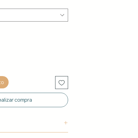
to
alizar compra
uctura: Aluminio blanco de 40 x