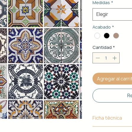
Medidas
*
Elegir
Acabado
*
Cantidad
*
Agregar al carri
Re
Ficha técnica
Material de Estr