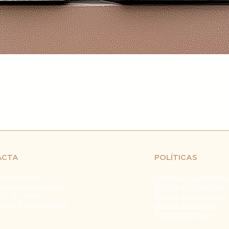
retrasos en el env
fuera de nuestro c
naturales, huelgas 
Problemas con el T
problemas con la e
servicio de atenci
investigar y resolve
Agradecemos tu co
Estamos comprometi
envío confiable y ef
Fecha de última ac
ACTA
POLÍTICAS
 611 81 65 49
Términos y Condicione
@barracatering.com
Política de Privacidad
ña, 12. 14500
Política de Reembolso
Genil, Córdoba SPAIN
Política de Cookies
Política de Envíos