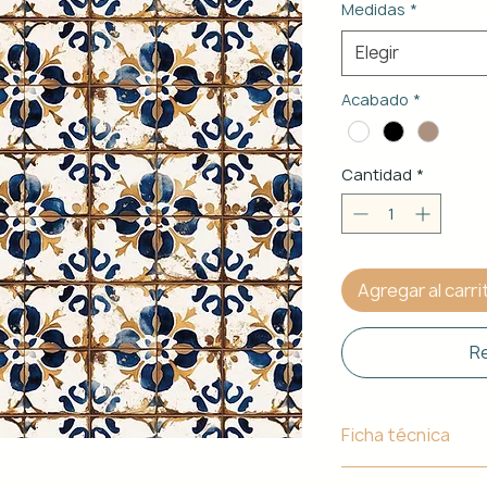
Medidas
*
Elegir
Acabado
*
Cantidad
*
Agregar al carri
Re
Ficha técnica
Material de Estr