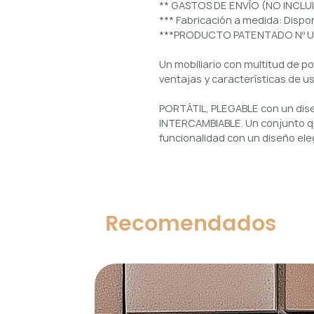
** GASTOS DE ENVÍO (NO INCLU
*** Fabricación a medida: Dis
***PRODUCTO PATENTADO Nº 
Un mobiliario con multitud de p
ventajas y características de u
PORTÁTIL, PLEGABLE con un di
INTERCAMBIABLE. Un conjunto qu
funcionalidad con un diseño ele
Uso interior y exterior.
Estructura: aluminio lacado en 
Diseños magnéticos intercambia
Recomendados
de colocar, retirar y limpiar.
Encimera porcelánica: ignífuga
grosor.
Características principales