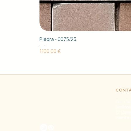
Piedra - 0075/25
Precio
1100,00 €
CONT
Tel. +34
pedidos
C/ Espa
Puente 