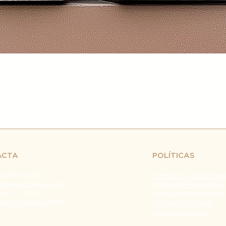
retrasos en el env
fuera de nuestro c
naturales, huelgas 
Problemas con el T
problemas con la e
servicio de atenci
investigar y resolve
Agradecemos tu co
Estamos comprometi
envío confiable y ef
Fecha de última ac
ACTA
POLÍTICAS
 611 81 65 49
Términos y Condicione
@barracatering.com
Política de Privacidad
ña, 12. 14500
Política de Reembolso
Genil, Córdoba SPAIN
Política de Cookies
Política de Envíos