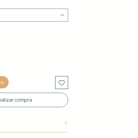
to
alizar compra
uctura: Aluminio blanco de 40 x