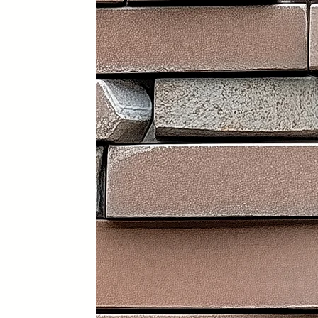
Portátil y 100% plegable: fácil d
Frontal y laterales personalizab
Ruedas con freno: soportan has
Ligera: apenas 30 kg (según me
Iluminación LED incorporada en i
Electrificación: capacidad para
Certificados sanitarios y materi
Usos recomendados
✔️ Mostrador de recepción
✔️ Catering y hostelería
✔️ Eventos y ferias de exposició
✔️ Stands comerciales
✔️ Cabina de DJ
✔️ Restauración
👉 Producto exclusivo y patent
Funcionalidad, diseño y person