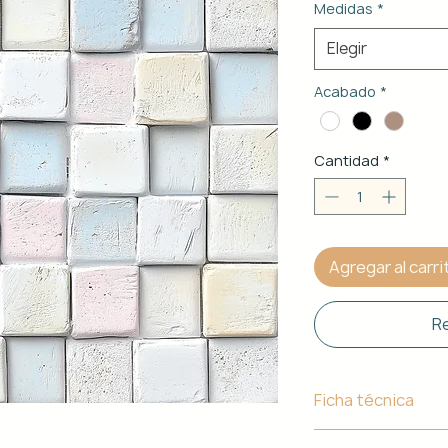
Medidas
*
Elegir
Acabado
*
Cantidad
*
Agregar al carri
Re
Ficha técnica
Material de Estr