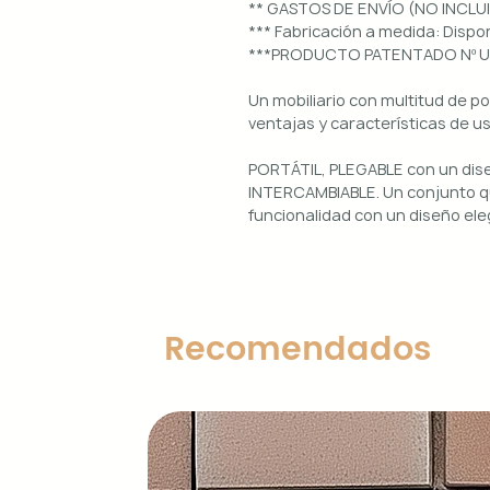
** GASTOS DE ENVÍO (NO INCLU
*** Fabricación a medida: Dis
***PRODUCTO PATENTADO Nº 
Un mobiliario con multitud de p
ventajas y características de u
PORTÁTIL, PLEGABLE con un di
INTERCAMBIABLE. Un conjunto qu
funcionalidad con un diseño ele
Uso interior y exterior.
Estructura: aluminio lacado en 
Diseños magnéticos intercambia
Recomendados
de colocar, retirar y limpiar.
Encimera porcelánica: ignífuga
grosor.
Características principales