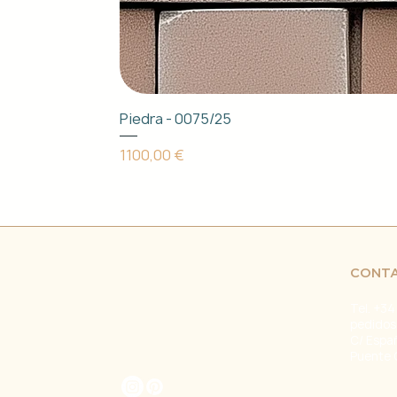
Piedra - 0075/25
Precio
1100,00 €
CONT
Tel. +34
pedidos
C/ Espa
Puente 