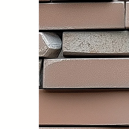
Portátil y 100% plegable: fácil d
Frontal y laterales personalizab
Ruedas con freno: soportan has
Ligera: apenas 30 kg (según me
Iluminación LED incorporada en i
Electrificación: capacidad para
Certificados sanitarios y materi
Usos recomendados
✔️ Mostrador de recepción
✔️ Catering y hostelería
✔️ Eventos y ferias de exposició
✔️ Stands comerciales
✔️ Cabina de DJ
✔️ Restauración
👉 Producto exclusivo y patent
Funcionalidad, diseño y person