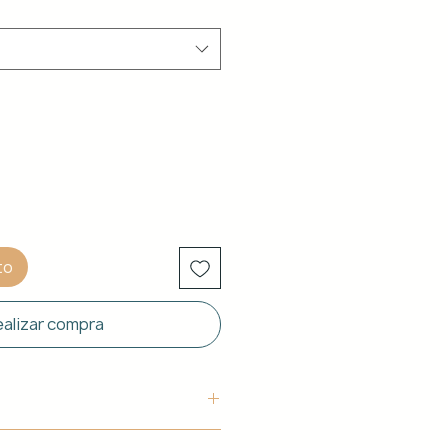
to
alizar compra
uctura: Aluminio blanco de 40 x