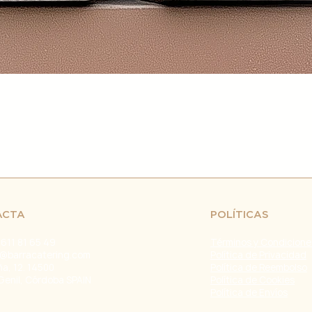
retrasos en el env
fuera de nuestro c
naturales, huelgas 
Problemas con el T
problemas con la e
servicio de atenci
investigar y resolve
Agradecemos tu co
Estamos comprometi
envío confiable y ef
Fecha de última ac
ACTA
POLÍTICAS
 611 81 65 49
Términos y Condicione
@barracatering.com
Política de Privacidad
ña, 12. 14500
Política de Reembolso
Genil, Córdoba SPAIN
Política de Cookies
Política de Envíos