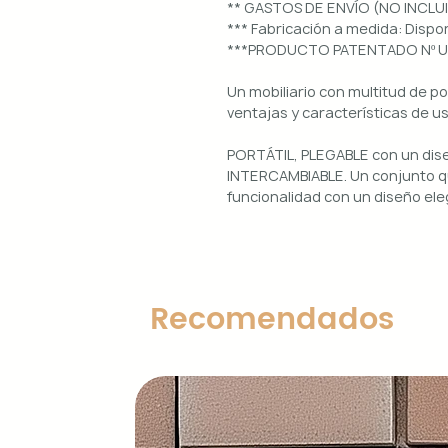
** GASTOS DE ENVÍO (NO INCLU
*** Fabricación a medida: Dis
***PRODUCTO PATENTADO Nº 
Un mobiliario con multitud de p
ventajas y características de u
PORTÁTIL, PLEGABLE con un di
INTERCAMBIABLE. Un conjunto qu
funcionalidad con un diseño ele
Uso interior y exterior.
Estructura: aluminio lacado en 
Diseños magnéticos intercambia
Recomendados
de colocar, retirar y limpiar.
Encimera porcelánica: ignífuga
grosor.
Características principales