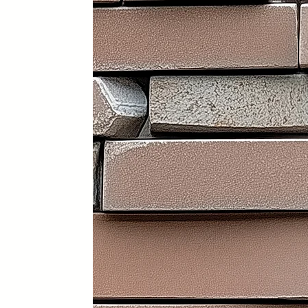
Portátil y 100% plegable: fácil d
Frontal y laterales personalizab
Ruedas con freno: soportan has
Ligera: apenas 30 kg (según me
Iluminación LED incorporada en i
Electrificación: capacidad para
Certificados sanitarios y materi
Usos recomendados
✔️ Mostrador de recepción
✔️ Catering y hostelería
✔️ Eventos y ferias de exposició
✔️ Stands comerciales
✔️ Cabina de DJ
✔️ Restauración
👉 Producto exclusivo y patent
Funcionalidad, diseño y person