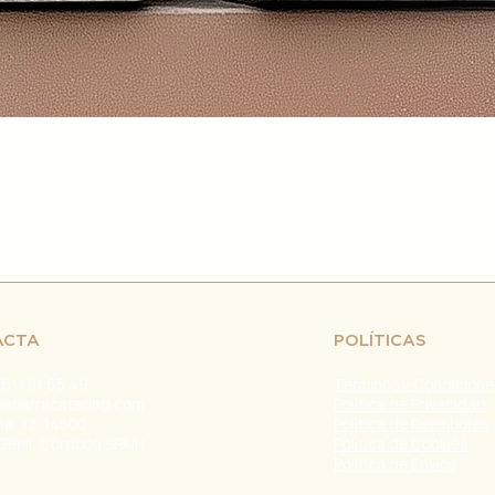
retrasos en el env
fuera de nuestro c
naturales, huelgas 
Problemas con el T
problemas con la e
servicio de atenci
investigar y resolve
Agradecemos tu co
Estamos comprometi
envío confiable y ef
Fecha de última ac
ACTA
POLÍTICAS
 611 81 65 49
Términos y Condicione
@barracatering.com
Política de Privacidad
ña, 12. 14500
Política de Reembolso
Genil, Córdoba SPAIN
Política de Cookies
Política de Envíos