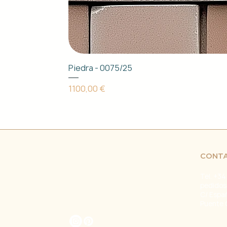
Piedra - 0075/25
Precio
1100,00 €
CONT
Tel. +34
pedidos
C/ Espa
Puente 