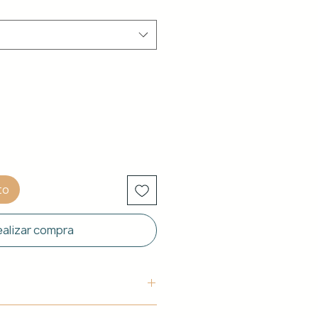
to
alizar compra
uctura: Aluminio blanco de 40 x