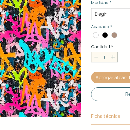
Medidas
*
Elegir
Acabado
*
Cantidad
*
Agregar al carri
Re
Ficha técnica
Material de Estr