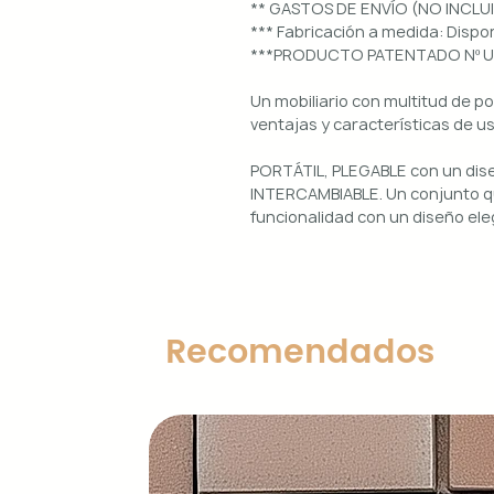
** GASTOS DE ENVÍO (NO INCLU
*** Fabricación a medida: Dis
***PRODUCTO PATENTADO Nº 
Un mobiliario con multitud de p
ventajas y características de u
PORTÁTIL, PLEGABLE con un di
INTERCAMBIABLE. Un conjunto qu
funcionalidad con un diseño ele
Uso interior y exterior.
Estructura: aluminio lacado en 
Diseños magnéticos intercambia
Recomendados
de colocar, retirar y limpiar.
Encimera porcelánica: ignífuga
grosor.
Características principales