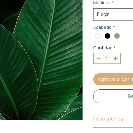
Medidas
*
Elegir
Acabado
*
Cantidad
*
Agregar al carri
Re
Ficha técnica
Material de Estr