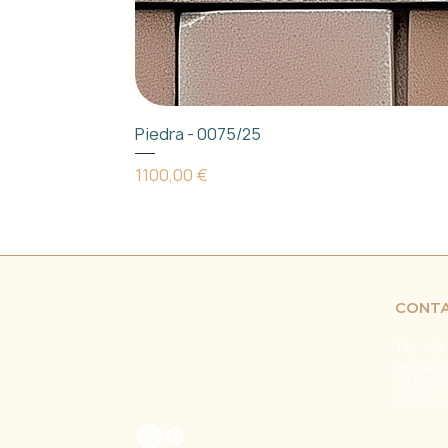
Piedra - 0075/25
Precio
1100,00 €
CONT
Tel. +34
pedidos
C/ Espa
Puente 