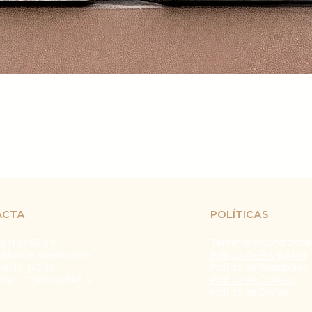
retrasos en el env
fuera de nuestro c
naturales, huelgas 
Problemas con el T
problemas con la e
servicio de atenci
investigar y resolve
Agradecemos tu co
Estamos comprometi
envío confiable y ef
Fecha de última ac
ACTA
POLÍTICAS
 611 81 65 49
Términos y Condicione
@barracatering.com
Política de Privacidad
ña, 12. 14500
Política de Reembolso
Genil, Córdoba SPAIN
Política de Cookies
Política de Envíos