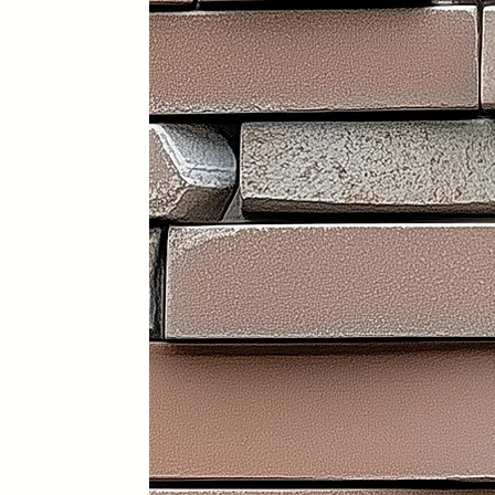
Portátil y 100% plegable: fácil d
Frontal y laterales personalizab
Ruedas con freno: soportan has
Ligera: apenas 30 kg (según me
Iluminación LED incorporada en i
Electrificación: capacidad para
Certificados sanitarios y materi
Usos recomendados
✔️ Mostrador de recepción
✔️ Catering y hostelería
✔️ Eventos y ferias de exposició
✔️ Stands comerciales
✔️ Cabina de DJ
✔️ Restauración
👉 Producto exclusivo y patent
Funcionalidad, diseño y person