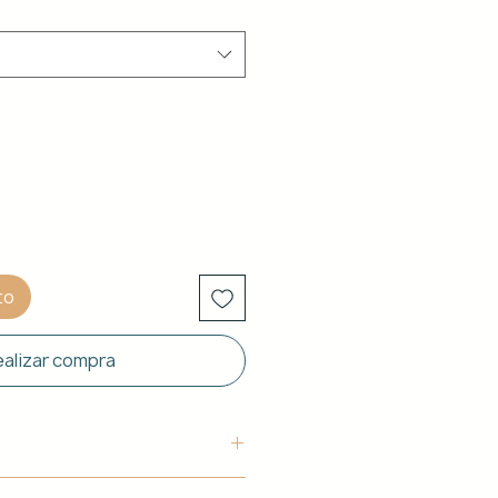
to
alizar compra
uctura: Aluminio blanco de 40 x