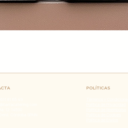
retrasos en el env
fuera de nuestro c
naturales, huelgas 
Problemas con el T
problemas con la e
servicio de atenci
investigar y resolve
Agradecemos tu co
Estamos comprometi
envío confiable y ef
Fecha de última ac
ACTA
POLÍTICAS
 611 81 65 49
Términos y Condicione
@barracatering.com
Política de Privacidad
ña, 12. 14500
Política de Reembolso
Genil, Córdoba SPAIN
Política de Cookies
Política de Envíos