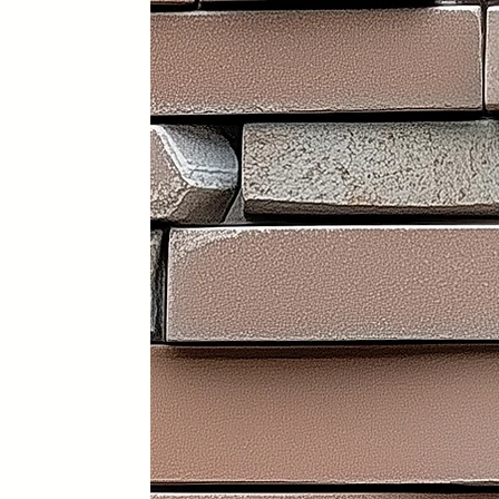
Portátil y 100% plegable: fácil d
Frontal y laterales personalizab
Ruedas con freno: soportan has
Ligera: apenas 30 kg (según me
Iluminación LED incorporada en i
Electrificación: capacidad para
Certificados sanitarios y materi
Usos recomendados
✔️ Mostrador de recepción
✔️ Catering y hostelería
✔️ Eventos y ferias de exposició
✔️ Stands comerciales
✔️ Cabina de DJ
✔️ Restauración
👉 Producto exclusivo y patent
Funcionalidad, diseño y person