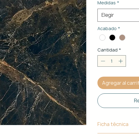
Medidas
*
Elegir
Acabado
*
Cantidad
*
Agregar al carri
Re
Ficha técnica
Material de Estr