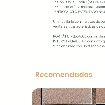
** GASTOS DE ENVÍO (NO INCLU
*** Fabricación a medida: Dis
***PRODUCTO PATENTADO Nº 
Un mobiliario con multitud de p
ventajas y características de u
PORTÁTIL, PLEGABLE con un di
INTERCAMBIABLE. Un conjunto qu
funcionalidad con un diseño ele
Uso interior y exterior.
Estructura: aluminio lacado en 
Diseños magnéticos intercambia
Recomendados
de colocar, retirar y limpiar.
Encimera porcelánica: ignífuga
grosor.
Características principales