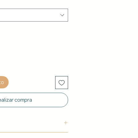
to
alizar compra
uctura: Aluminio blanco de 40 x