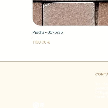
Piedra - 0075/25
Precio
1100,00 €
CONT
Tel. +34
pedidos
C/ Espa
Puente 