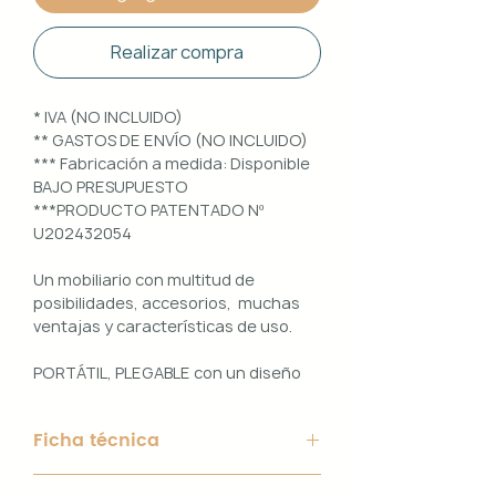
Realizar compra
* IVA (NO INCLUIDO)
** GASTOS DE ENVÍO (NO INCLUIDO)
*** Fabricación a medida: Disponible
BAJO PRESUPUESTO
***PRODUCTO PATENTADO Nº
U202432054
Un mobiliario con multitud de
posibilidades, accesorios, muchas
ventajas y características de uso.
PORTÁTIL, PLEGABLE con un diseño
100% PERSONALIZABLE e
INTERCAMBIABLE. Un conjunto que
Ficha técnica
ofrece ligereza, comodidad y
funcionalidad con un diseño elegante
Material de Estructura: Aluminio
y práctico.