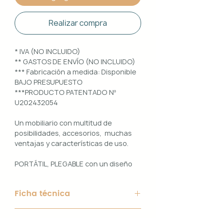
Realizar compra
* IVA (NO INCLUIDO)
** GASTOS DE ENVÍO (NO INCLUIDO)
*** Fabricación a medida: Disponible
BAJO PRESUPUESTO
***PRODUCTO PATENTADO Nº
U202432054
Un mobiliario con multitud de
posibilidades, accesorios, muchas
ventajas y características de uso.
PORTÁTIL, PLEGABLE con un diseño
100% PERSONALIZABLE e
INTERCAMBIABLE. Un conjunto que
Ficha técnica
ofrece ligereza, comodidad y
funcionalidad con un diseño elegante
Material de Estructura: Aluminio
y práctico.