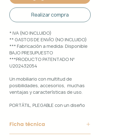
Realizar compra
* IVA (NO INCLUIDO)
** GASTOS DE ENVÍO (NO INCLUIDO)
*** Fabricación a medida: Disponible
BAJO PRESUPUESTO
***PRODUCTO PATENTADO Nº
U202432054
Un mobiliario con multitud de
posibilidades, accesorios, muchas
ventajas y características de uso.
PORTÁTIL, PLEGABLE con un diseño
100% PERSONALIZABLE e
INTERCAMBIABLE. Un conjunto que
Ficha técnica
ofrece ligereza, comodidad y
funcionalidad con un diseño elegante
Material de Estructura: Aluminio
y práctico.