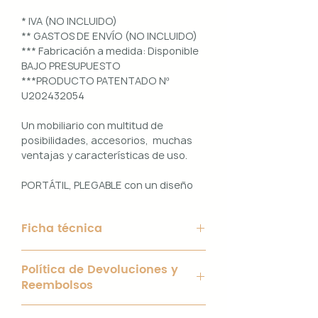
* IVA (NO INCLUIDO)
** GASTOS DE ENVÍO (NO INCLUIDO)
*** Fabricación a medida: Disponible
BAJO PRESUPUESTO
***PRODUCTO PATENTADO Nº
U202432054
Un mobiliario con multitud de
posibilidades, accesorios, muchas
ventajas y características de uso.
PORTÁTIL, PLEGABLE con un diseño
100% PERSONALIZABLE e
INTERCAMBIABLE. Un conjunto que
Ficha técnica
ofrece ligereza, comodidad y
funcionalidad con un diseño elegante
Material de Estructura: Aluminio
y práctico.
Política de Devoluciones y
blanco de 40 x 40 mm y chapa
Reembolsos
galvanizada de 2mm.
Uso interior y exterior.
Interior con bisagras y tornillería
Apreciamos tu compra en
inoxidable.