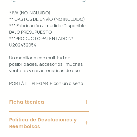
* IVA (NO INCLUIDO)
** GASTOS DE ENVÍO (NO INCLUIDO)
*** Fabricación a medida: Disponible
BAJO PRESUPUESTO
***PRODUCTO PATENTADO Nº
U202432054
Un mobiliario con multitud de
posibilidades, accesorios, muchas
ventajas y características de uso.
PORTÁTIL, PLEGABLE con un diseño
100% PERSONALIZABLE e
INTERCAMBIABLE. Un conjunto que
Ficha técnica
ofrece ligereza, comodidad y
funcionalidad con un diseño elegante
Material de Estructura: Aluminio
y práctico.
Política de Devoluciones y
blanco de 40 x 40 mm y chapa
Reembolsos
galvanizada de 2mm.
Uso interior y exterior.
Interior con bisagras y tornillería