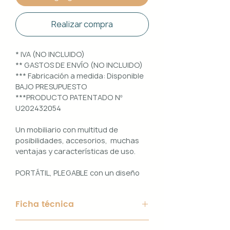
Realizar compra
* IVA (NO INCLUIDO)
** GASTOS DE ENVÍO (NO INCLUIDO)
*** Fabricación a medida: Disponible
BAJO PRESUPUESTO
***PRODUCTO PATENTADO Nº
U202432054
Un mobiliario con multitud de
posibilidades, accesorios, muchas
ventajas y características de uso.
PORTÁTIL, PLEGABLE con un diseño
100% PERSONALIZABLE e
INTERCAMBIABLE. Un conjunto que
Ficha técnica
ofrece ligereza, comodidad y
funcionalidad con un diseño elegante
Material de Estructura: Aluminio
y práctico.