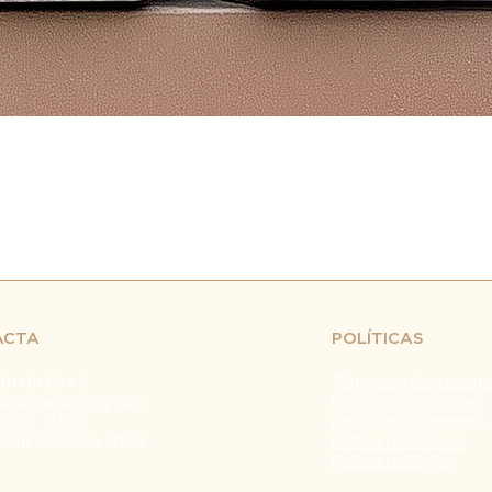
retrasos en el env
fuera de nuestro c
naturales, huelgas 
Problemas con el T
problemas con la e
servicio de atenci
investigar y resolve
Agradecemos tu co
Estamos comprometi
envío confiable y ef
Fecha de última ac
ACTA
POLÍTICAS
 611 81 65 49
Términos y Condicione
@barracatering.com
Política de Privacidad
ña, 12. 14500
Política de Reembolso
Genil, Córdoba SPAIN
Política de Cookies
Política de Envíos