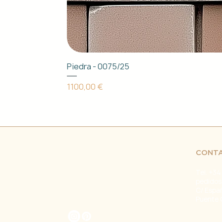
Piedra - 0075/25
Precio
1100,00 €
CONT
Tel. +34
pedidos
C/ Espa
Puente 