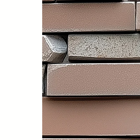
Portátil y 100% plegable: fácil d
Frontal y laterales personalizab
Ruedas con freno: soportan has
Ligera: apenas 30 kg (según me
Iluminación LED incorporada en i
Electrificación: capacidad para
Certificados sanitarios y materi
Usos recomendados
✔️ Mostrador de recepción
✔️ Catering y hostelería
✔️ Eventos y ferias de exposició
✔️ Stands comerciales
✔️ Cabina de DJ
✔️ Restauración
👉 Producto exclusivo y patent
Funcionalidad, diseño y person