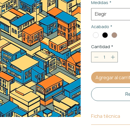
Medidas
*
Elegir
Acabado
*
Cantidad
*
Agregar al carri
Re
Ficha técnica
Material de Estr