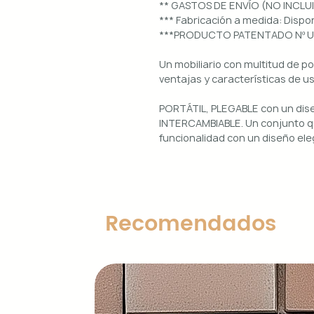
** GASTOS DE ENVÍO (NO INCLU
*** Fabricación a medida: Dis
***PRODUCTO PATENTADO Nº 
Un mobiliario con multitud de p
ventajas y características de u
PORTÁTIL, PLEGABLE con un di
INTERCAMBIABLE. Un conjunto qu
funcionalidad con un diseño ele
Uso interior y exterior.
Estructura: aluminio lacado en 
Diseños magnéticos intercambia
Recomendados
de colocar, retirar y limpiar.
Encimera porcelánica: ignífuga
grosor.
Características principales