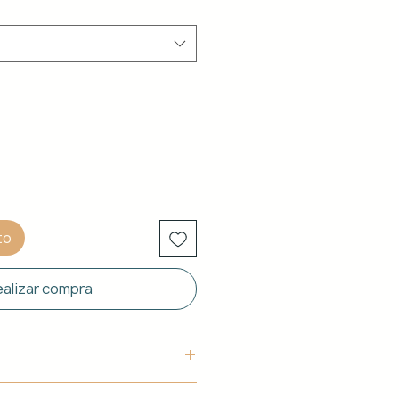
to
alizar compra
uctura: Aluminio blanco de 40 x