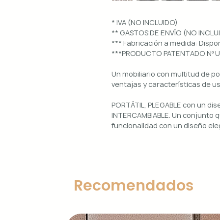
* IVA (NO INCLUIDO)
** GASTOS DE ENVÍO (NO INCLU
*** Fabricación a medida: Dis
***PRODUCTO PATENTADO Nº 
Un mobiliario con multitud de p
ventajas y características de u
PORTÁTIL, PLEGABLE con un di
INTERCAMBIABLE. Un conjunto qu
funcionalidad con un diseño ele
Uso interior y exterior.
Estructura: aluminio lacado en 
Diseños magnéticos intercambia
Recomendados
de colocar, retirar y limpiar.
Encimera porcelánica: ignífuga
grosor.