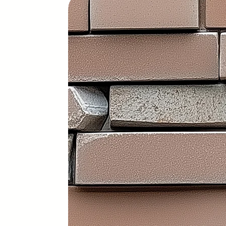
Características principales
Portátil y 100% plegable: fácil d
Frontal y laterales personalizab
Ruedas con freno: soportan has
Ligera: apenas 30 kg (según me
Iluminación LED incorporada en i
Electrificación: capacidad para
Certificados sanitarios y materi
Usos recomendados
✔️ Mostrador de recepción
✔️ Catering y hostelería
✔️ Eventos y ferias de exposició
✔️ Stands comerciales
✔️ Cabina de DJ
✔️ Restauración
👉 Producto exclusivo y patent