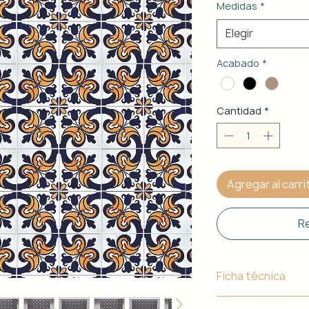
Medidas
*
Elegir
Acabado
*
Cantidad
*
Agregar al carri
Re
Ficha técnica
Material de Estr