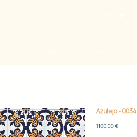
Carrito
Inicio
Nosotros
Tienda
Contacto
Azulejo - 003
Precio
1100,00 €