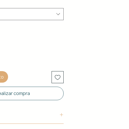
to
alizar compra
uctura: Aluminio blanco de 40 x