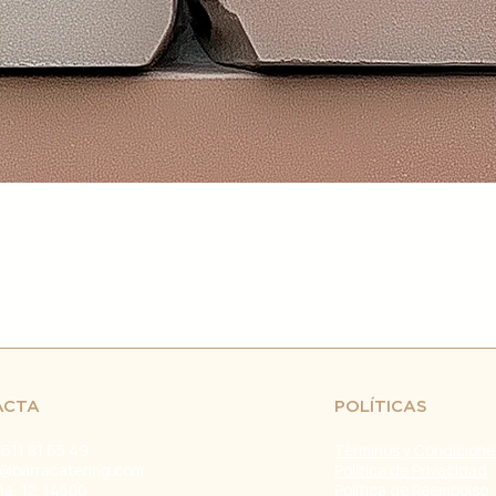
retrasos en el env
fuera de nuestro c
naturales, huelgas 
Problemas con el T
problemas con la e
servicio de atenci
investigar y resolve
Agradecemos tu co
Estamos comprometi
envío confiable y ef
Fecha de última ac
ACTA
POLÍTICAS
 611 81 65 49
Términos y Condicione
@barracatering.com
Política de Privacidad
ña, 12. 14500
Política de Reembolso