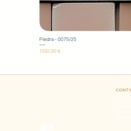
Piedra - 0075/25
Precio
1100,00 €
CONT
Tel. +34
pedidos
C/ Espa
Puente 