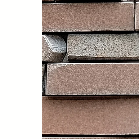
Portátil y 100% plegable: fácil d
Frontal y laterales personalizab
Ruedas con freno: soportan has
Ligera: apenas 30 kg (según me
Iluminación LED incorporada en i
Electrificación: capacidad para
Certificados sanitarios y materi
Usos recomendados
✔️ Mostrador de recepción
✔️ Catering y hostelería
✔️ Eventos y ferias de exposició
✔️ Stands comerciales
✔️ Cabina de DJ
✔️ Restauración
👉 Producto exclusivo y patent
Funcionalidad, diseño y person