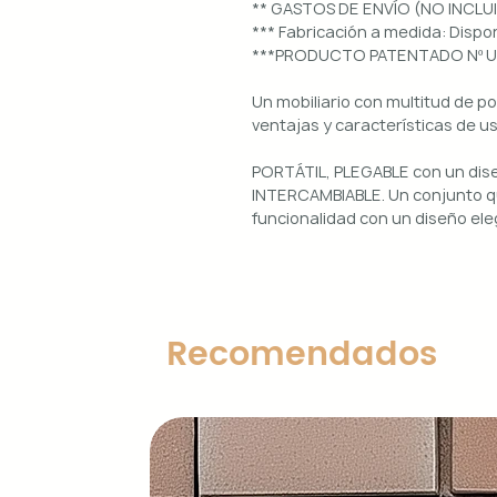
** GASTOS DE ENVÍO (NO INCLU
*** Fabricación a medida: Dis
***PRODUCTO PATENTADO Nº 
Un mobiliario con multitud de p
ventajas y características de u
PORTÁTIL, PLEGABLE con un di
INTERCAMBIABLE. Un conjunto qu
funcionalidad con un diseño ele
Uso interior y exterior.
Estructura: aluminio lacado en 
Diseños magnéticos intercambia
Recomendados
de colocar, retirar y limpiar.
Encimera porcelánica: ignífuga
grosor.
Características principales