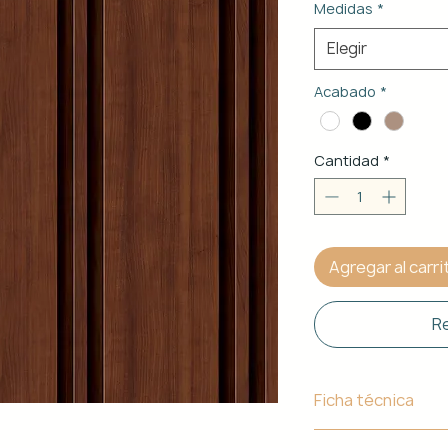
Medidas
*
Elegir
Acabado
*
Cantidad
*
Agregar al carri
Re
Ficha técnica
Material de Estr