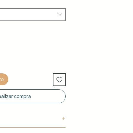
to
alizar compra
uctura: Aluminio blanco de 40 x