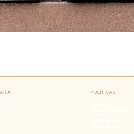
retrasos en el env
fuera de nuestro c
naturales, huelgas 
Problemas con el T
problemas con la e
servicio de atenci
investigar y resolve
Agradecemos tu co
Estamos comprometi
envío confiable y ef
Fecha de última ac
ACTA
POLÍTICAS
 611 81 65 49
Términos y Condicione
@barracatering.com
Política de Privacidad
ña, 12. 14500
Política de Reembolso
Genil, Córdoba SPAIN
Política de Cookies
Política de Envíos