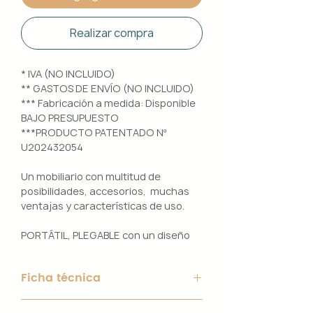
Realizar compra
* IVA (NO INCLUIDO)
** GASTOS DE ENVÍO (NO INCLUIDO)
*** Fabricación a medida: Disponible
BAJO PRESUPUESTO
***PRODUCTO PATENTADO Nº
U202432054
Un mobiliario con multitud de
posibilidades, accesorios, muchas
ventajas y características de uso.
PORTÁTIL, PLEGABLE con un diseño
100% PERSONALIZABLE e
INTERCAMBIABLE. Un conjunto que
Ficha técnica
ofrece ligereza, comodidad y
funcionalidad con un diseño elegante
Material de Estructura: Aluminio
y práctico.