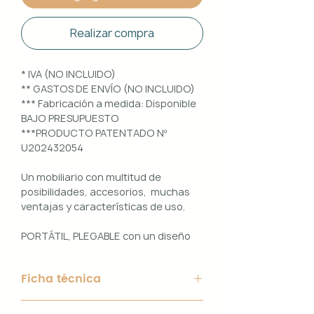
Realizar compra
* IVA (NO INCLUIDO)
** GASTOS DE ENVÍO (NO INCLUIDO)
*** Fabricación a medida: Disponible
BAJO PRESUPUESTO
***PRODUCTO PATENTADO Nº
U202432054
Un mobiliario con multitud de
posibilidades, accesorios, muchas
ventajas y características de uso.
PORTÁTIL, PLEGABLE con un diseño
100% PERSONALIZABLE e
INTERCAMBIABLE. Un conjunto que
Ficha técnica
ofrece ligereza, comodidad y
funcionalidad con un diseño elegante
Material de Estructura: Aluminio
y práctico.