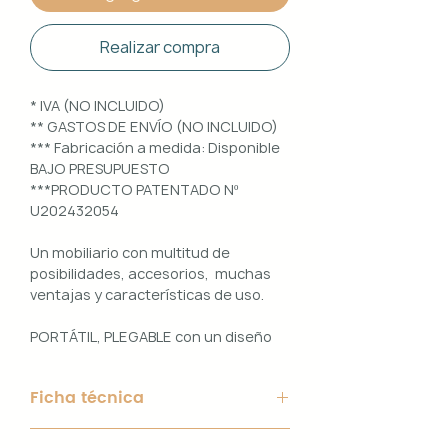
Realizar compra
* IVA (NO INCLUIDO)
** GASTOS DE ENVÍO (NO INCLUIDO)
*** Fabricación a medida: Disponible
BAJO PRESUPUESTO
***PRODUCTO PATENTADO Nº
U202432054
Un mobiliario con multitud de
posibilidades, accesorios, muchas
ventajas y características de uso.
PORTÁTIL, PLEGABLE con un diseño
100% PERSONALIZABLE e
INTERCAMBIABLE. Un conjunto que
Ficha técnica
ofrece ligereza, comodidad y
funcionalidad con un diseño elegante
Material de Estructura: Aluminio
y práctico.